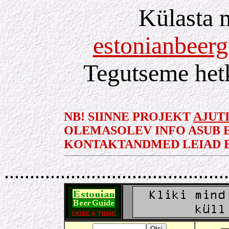
Külasta m
estonianbeer
Tegutseme hetk
NB! SIINNE PROJEKT
AJUT
OLEMASOLEV INFO ASUB E
KONTAKTANDMED LEIAD 
............................................