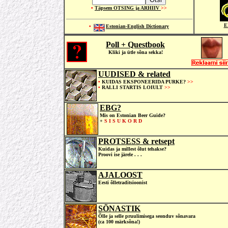
•
Täpsem OTSING ja ARHIIV
>>
E
•
Estonian-English Dictionary
Poll + Questbook
Kliki ja ütle sõna sekka!
UUDISED & related
•
KUIDAS EKSPONEERIDA PURKE?
>>
•
RALLI STARTIS LOIULT
>>
EBG?
Mis on Estonian Beer Guide?
+
S I S U K O R D
PROTSESS & retsept
Kuidas ja millest õlut tehakse?
Proovi ise järele . . .
AJALOOST
Eesti õlletraditsioonist
SÕNASTIK
Õlle ja selle pruulimisega seonduv sõnavara
(ca 100 märksõna!)