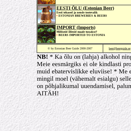
EESTI ÕLU (Estonian Beer)
Eesti tehased ja nende tootevalik
•
ESTONIAN BREWERIES & BEERS
IMPORT (Imports)
Milliseid õllesid maale tuuakse?
•
BEERS IMPORTED TO ESTONIA
© by Estonian Beer Guide 2000-2007
beer@beerguide.ee
NB!
* Ka õlu on (lahja) alkohol ning 
Meie eesmärgiks ei ole kindlasti pr
muid ebatervislikke eluviise! * Me e
mingil moel (vähemalt esialgu) sel
on põhjalikumal uuendamisel, palum
AITÄH!